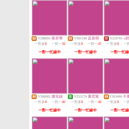
夜舒華
反差萌
o
V288095
V301196
V219701
一對多
8
一對一
50
一對多
8
一對一
45
一對多
8
一
一對一忙線中
一對一忙線中
一對一忙線
微笑線
夏思甯
不
V306982
V253279
V303490
一對多
8
一對一
40
一對多
8
一對一
40
一對多
8
一
一對一忙線中
一對一忙線中
一對一忙線