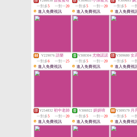
甜蜜蜜呀
小浪寵兒
婉
V288038
V309653
V309693
一對多
5
一對一
20
一對多
5
一對一
20
一對多
5
一
進入免費視訊
進入免費視訊
進入免費視
語樂
尤物諾諾
女
V229076
V308304
V309680
一對多
6
一對一
25
一對多
5
一對一
20
一對多
5
一
進入免費視訊
進入免費視訊
進入免費視
初中老師
妍妍唷
月
V254832
V306922
V309579
一對多
5
一對一
20
一對多
5
一對一
20
一對多
5
一
進入免費視訊
進入免費視訊
進入免費視