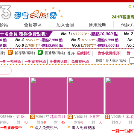
給站
會員專區
加入會員
使用說明
付款
十名會員 獲得免費點數~
No.1
-贈點
10,000
點
No.2
LV72973**
No.4
No.5
No.
00
點
-贈點
7,000
點
-贈點
6,000
點
LV52777**
LV77023**
No.8
No.8
No.
00
點
-贈點
3,000
點
-贈點
3,000
點
LV70847**
LV75677**
辣)
輔導級(曖昧)
普通級(清純)
排序
業績排行
│
一對多收費排序
│
一對一
搜尋主持人網名/編號：
一對一視訊區
│
一對多視訊區
│
免費聊天區
│
免費視訊區
小西瓜o
越南白月
小青柑
席瑞
V255669
V296477
V198166
V205546
對多
8
一對一
40
一對多
8
一對一
45
一對多
8
一對一
30
一對多
8
一對
進入免費視訊
進入免費視訊
一對多表演中
一對一忙線