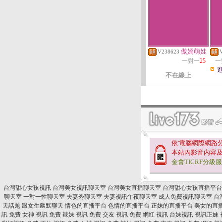
傲嬌萌娃
V238623
一對一
25
一
不在線上
依'電腦網際網路
本站內影音內容
金會TICRF分級
台灣甜心女孩視訊
台灣美女視訊聊天室
台灣美女直播聊天室
台灣甜心女孩直播平台
聊天室
一對一性聊天室
夫妻秀聊天室
夫妻視訊午夜聊天室
成人免費視訊聊天室
台
天話題
跟女生幽默聊天
情色的直播平台
色情的直播平台
正妹的直播平台
美女的直
訊
免費 女神 視訊
免費 辣妹 視訊
免費 交友 視訊
免費 網紅 視訊
台妹視訊
視訊正妹