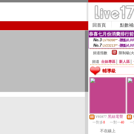
回首頁
點數補
恭喜七月份消費排行前
No.3
-贈點
8,0
LV76098**
No.7
-贈點
4,0
LV23213**
頻道指數
限制級(火
頻道
台妹專區
│
新人區
│
輔導級
黑絲電臀
V95977
一對多
8
一對一
40
一
不在線上