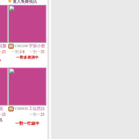
進入免費視訊
花盤
宇宙小密
V305298
一
25
一對多
8
一對一
35
一對多表演中
中
花
工位芭比
V308939
一
25
一對一
25
訊
一對一忙線中