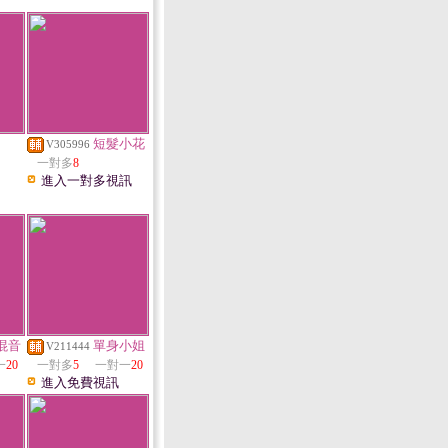
短髮小花
V305996
一對多
8
進入一對多視訊
混音
單身小姐
V211444
一
20
一對多
5
一對一
20
進入免費視訊