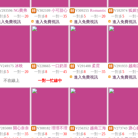
NG費弗
小可甜心
Romantic
狐媚
V293596
V302109
V309255
V182974
對多
5
一對一
20
一對多
8
一對一
35
一對多
5
一對一
20
一對多
5
一對
進入免費視訊
進入免費視訊
進入免費視訊
進入免費視訊
冰映
一口奶茶
柔霓
越南
V249175
V228665
V291488
V291933
對多
5
一對一
20
一對多
8
一對一
45
一對多
8
一對一
35
一對多
5
一對
進入免費視訊
進入免費視訊
不在線上
一對一忙線中
開心奈奈
理理不理
越南三海
溏心
V285080
V308182
V256352
V273743
對多
8
一對一
35
一對多
8
一對一
30
一對多
6
一對一
25
一對多
6
一對