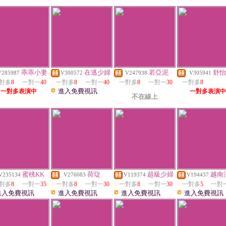
乖乖小妻
在逃少婦
若亞泥
舒怡
V285987
V300572
V247938
V305941
對多
8
一對一
40
一對多
8
一對一
40
一對多
8
一對一
30
一對多
8
進入免費視訊
一對多表演中
一對多表演中
不在線上
蜜桃KK
荷琁
超級少婦
越南
V235134
V276083
V119374
V194437
對多
8
一對一
35
一對多
8
一對一
30
一對多
8
一對一
30
一對多
5
一對
進入免費視訊
進入免費視訊
進入免費視訊
進入免費視訊