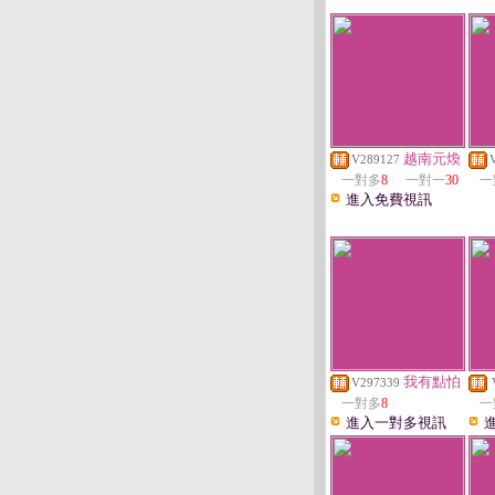
越南元煥
V289127
一對多
8
一對一
30
一
進入免費視訊
我有點怕
V297339
一對多
8
一
進入一對多視訊