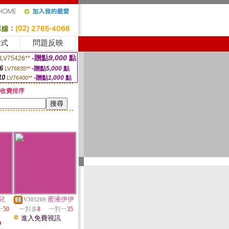
方式
問題反映
-贈點
9,000
點
LV75426**
6
-贈點
5,000
點
LV76835**
10
-贈點
1,000
點
LV76400**
收費排序
兒
蜜液伊伊
V305269
一
50
一對多
8
一對一
35
進入免費視訊
中