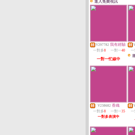
進入免費視訊
我有經驗
V297782
一對多
8
一對一
40
一
一對一忙線中
香織
V238682
一對多
8
一對一
35
一
一對多表演中