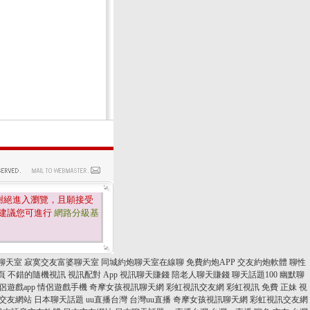
謝絕進入瀏覽，且願接受
建議您可進行
網路分級基
聊天室
寂寞交友富婆聊天室
同城約炮聊天室在線聊
免費約炮APP
交友約炮軟體
聊性
頁
不錯的隨機視訊
視訊配對 App
視訊聊天賺錢
陪老人聊天賺錢
聊天話題100
幽默聊
遊戲app
情侶遊戲手機
奇摩女孩視訊聊天網
彩虹視訊交友網
彩虹視訊
免費 正妹 視
交友網站
日本聊天話題
uu直播台灣
台灣uu直播
奇摩女孩視訊聊天網
彩虹視訊交友網