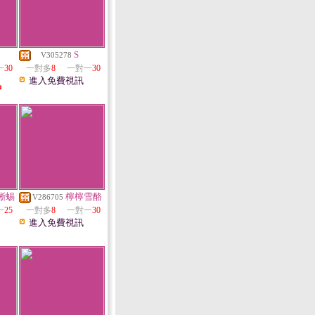
S
V305278
一
30
一對多
8
一對一
30
進入免費視訊
中
蜥蜴
檸檸雪酪
V286705
一
25
一對多
8
一對一
30
進入免費視訊