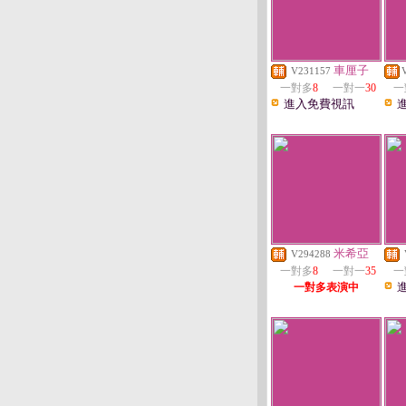
車厘子
V231157
一對多
8
一對一
30
一
進入免費視訊
米希亞
V294288
一對多
8
一對一
35
一
一對多表演中