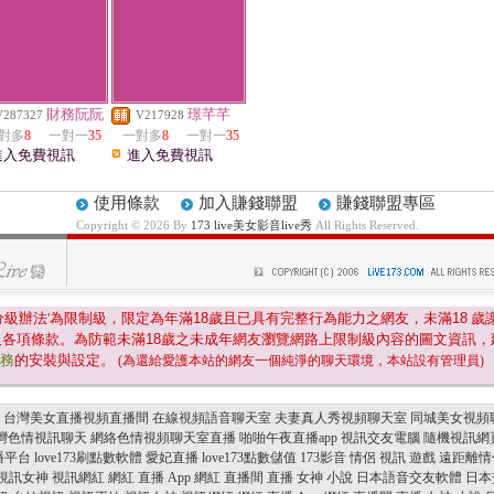
財務阮阮
璟芊芊
V287327
V217928
對多
8
一對一
35
一對多
8
一對一
35
進入免費視訊
進入免費視訊
使用條款
加入賺錢聯盟
賺錢聯盟專區
Copyright © 2026 By
173 live美女影音live秀
All Rights Reserved.
分級辦法'為限制級，限定為年滿
18
歲且已具有完整行為能力之網友，未滿
18
歲
及各項條款。為防範未滿
18
歲之未成年網友瀏覽網路上限制級內容的圖文資訊，
服務
的安裝與設定。
(為還給愛護本站的網友一個純淨的聊天環境，本站設有管理員)
台灣美女直播視頻直播間
在線視頻語音聊天室
夫妻真人秀視頻聊天室
同城美女視頻
灣色情視訊聊天
網絡色情視頻聊天室直播
啪啪午夜直播app
視訊交友電腦
隨機視訊網
播平台
love173刷點數軟體
愛妃直播
love173點數儲值
173影音
情侶 視訊 遊戲
遠距離情侶
視訊女神
視訊網紅
網紅 直播 App
網紅 直播間
直播 女神 小說
日本語音交友軟體
日本