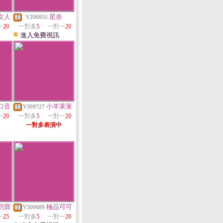
女人
星奈
V206955
一
20
一對多
5
一對一
20
進入免費視訊
口音
小羊茉茉
V309727
一
20
一對多
5
一對一
20
一對多表演中
奶寶
極品可可
V309689
一
25
一對多
5
一對一
20