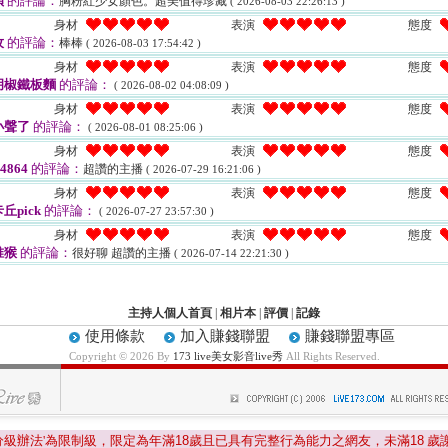
穎
的評論：
胸粉紅少女顏色。超美值得珍藏
( 2026-08-03 22:26:13 )
身材
表演
態度
孜
的評論：
棒棒
( 2026-08-03 17:54:42 )
身材
表演
態度
胡椒鐵板麵
的評論：
( 2026-08-02 04:08:09 )
身材
表演
態度
小聲了
的評論：
( 2026-08-01 08:25:06 )
身材
表演
態度
4864
的評論：
超讚的主播
( 2026-07-29 16:21:06 )
身材
表演
態度
丘pick
的評論：
( 2026-07-27 23:57:30 )
身材
表演
態度
唯猴
的評論：
很好聊 超讚的主播
( 2026-07-14 22:21:30 )
主持人個人首頁
|
相片本
|
評價
|
記錄
使用條款
加入賺錢聯盟
賺錢聯盟專區
Copyright © 2026 By
173 live美女影音live秀
All Rights Reserved.
分級辦法'為限制級，限定為年滿
18
歲且已具有完整行為能力之網友，未滿
18
歲