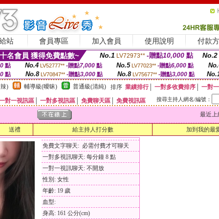
給站
會員專區
加入會員
使用說明
付款
十名會員 獲得免費點數~
No.1
-贈點
10,000
點
No.2
LV72973**
No.4
No.5
No.
00
點
-贈點
7,000
點
-贈點
6,000
點
LV52777**
LV77023**
No.8
No.8
No.
00
點
-贈點
3,000
點
-贈點
3,000
點
LV70847**
LV75677**
辣)
輔導級(曖昧)
普通級(清純)
排序
業績排行
│
一對多收費排序
│
一對一
搜尋主持人網名/編號：
一對一視訊區
│
一對多視訊區
│
免費聊天區
│
免費視訊區
最近上線時間
送禮
給主持人打分數
加到我的最
免費文字聊天: 必需付費才可聊天
一對多視訊聊天: 每分鐘 8 點
一對一視訊聊天: 不開放
性別: 女性
年齡: 19 歲
血型:
身高: 161 公分(cm)