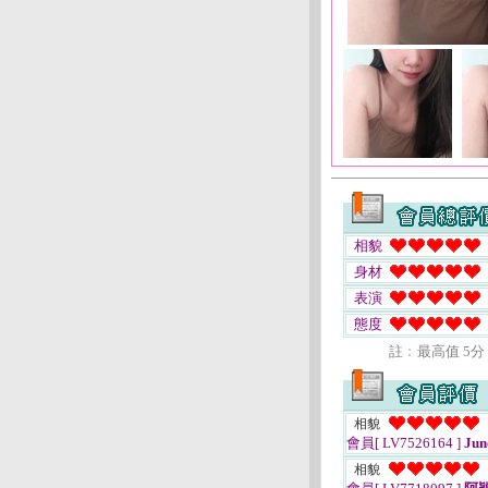
相貌
身材
表演
態度
註﹕最高值 5分
相貌
會員[ LV7526164 ]
Jun
相貌