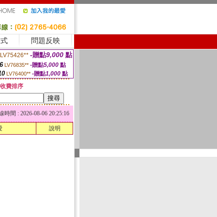
方式
問題反映
-贈點
9,000
點
LV75426**
6
-贈點
5,000
點
LV76835**
10
-贈點
1,000
點
LV76400**
收費排序
 : 2026-08-06 20:25:16
愛
說明