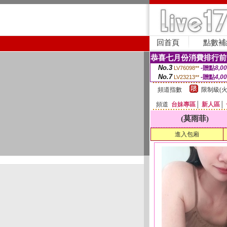
回首頁
點數補
恭喜七月份消費排行前
No.3
-贈點
8,0
LV76098**
No.7
-贈點
4,0
LV23213**
頻道指數
限制級(火
頻道
台妹專區
│
新人區
│
(莫雨菲)
進入包廂