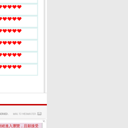
謝絕進入瀏覽，且願接受